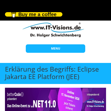
Buy me a coffee
MENU
Start
Erklärung des Begriffs: Eclipse
Themen
Jakarta EE Platform (JEE)
Beratung
Individuelle Schulungen
Offene Seminare
Wissen