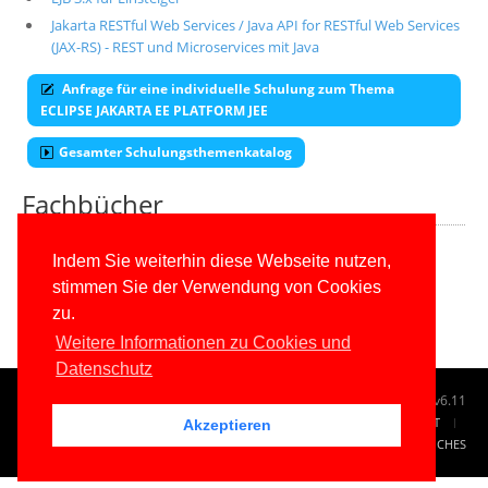
Jakarta RESTful Web Services / Java API for RESTful Web Services
(JAX-RS) - REST und Microservices mit Java
Anfrage für eine individuelle Schulung zum Thema
ECLIPSE JAKARTA EE PLATFORM JEE
Gesamter Schulungsthemenkatalog
Fachbücher
Alle unsere aktuellen Fachbücher
Indem Sie weiterhin diese Webseite nutzen,
stimmen Sie der Verwendung von Cookies
E-Book-Abo für ab 99 Euro im Jahr
zu.
Weitere Informationen zu Cookies und
Datenschutz
© 1996-2026
www.IT-Visions.de
-
Dr. Holger Schwichtenberg
v6.11
START
SUCHE
TAG CLOUD
SITEMAP
KONTAKT
Akzeptieren
IMPRESSUM
RECHTLICHES