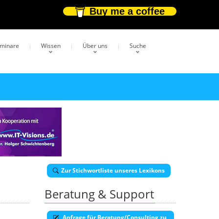
Buy me a coffee
eminare
Wissen
Über uns
Suche
Zur Stichwortliste unseres Lexikons
Beratung & Support
Anfrage für Beratung/Consulting zu