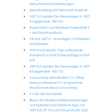
Menschenrechtsverletzungen
Data Modeling with Microsoft Power BI
.NET 9.0 Update: Die Neuerungen in .NET
9.0 gegenüber .NET 8.0
PowerShell 7 und Windows PowerShell 5
– das Praxishandbuch
C# und .NET 8 – Grundlagen, Profiwissen
und Rezepte
PHP 8 und MySQL: Das umfassende
Handbuch zu PHP 8 (Neuauflage zu PHP
8.3)
.NET 8.0 Update: Die Neuerungen in .NET
8.0 gegenüber .NET 7.0
Concurrency with Modern C++: What
every professional C++ programmer
should know about concurrency
C++20: Get the Details
Blazor 8.0: Moderne Webanwendungen
und hybride Cross-Platform-Apps mit
.NET 8.0, C# 12.0 und Visual Studio 2022