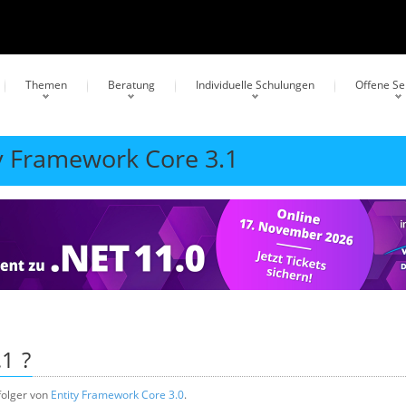
Themen
Beratung
Individuelle Schulungen
Offene S
ty Framework Core 3.1
.1
?
folger von
Entity Framework Core 3.0
.