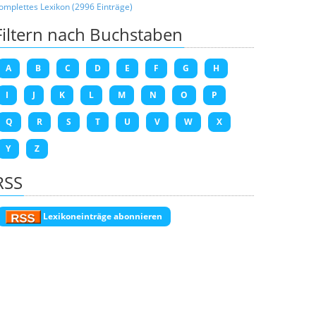
omplettes Lexikon (2996 Einträge)
Filtern nach Buchstaben
A
B
C
D
E
F
G
H
I
J
K
L
M
N
O
P
Q
R
S
T
U
V
W
X
Y
Z
RSS
Lexikoneinträge abonnieren