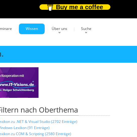
Buy me a coffee
eminare
Wissen
Über uns
Suche
.
Filtern nach Oberthema
exikon zu .NET & Visual Studio (2702 Einträge)
indows-Lexikon (91 Einträge)
exikon zu COM & Scripting (2580 Einträge)