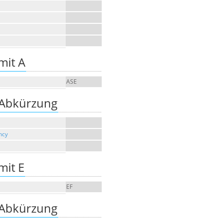
mit A
ASE
 Abkürzung
ncy
mit E
EF
 Abkürzung