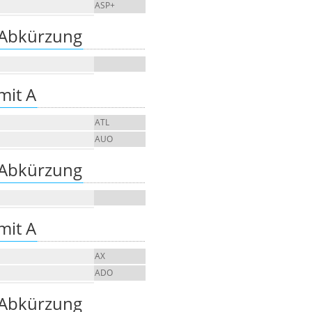
ASP+
 Abkürzung
mit A
ATL
AUO
 Abkürzung
mit A
AX
ADO
 Abkürzung