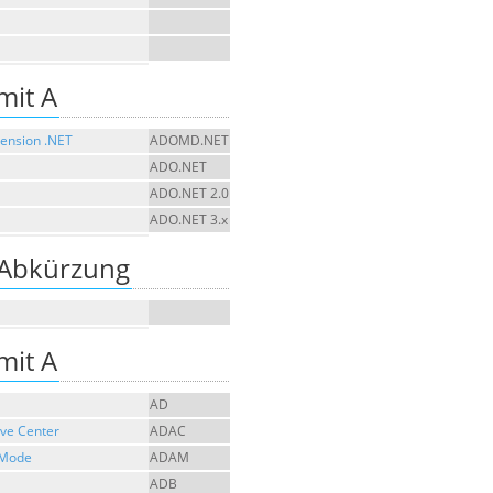
mit A
mension .NET
ADOMD.NET
ADO.NET
ADO.NET 2.0
ADO.NET 3.x
 Abkürzung
mit A
AD
ive Center
ADAC
n Mode
ADAM
ADB