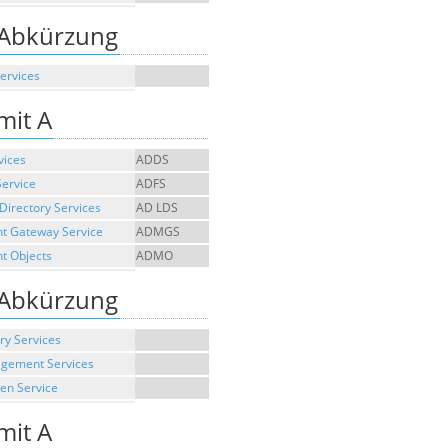
 Abkürzung
Services
mit A
vices
ADDS
Service
ADFS
 Directory Services
AD LDS
t Gateway Service
ADMGS
t Objects
ADMO
 Abkürzung
ry Services
agement Services
ken Service
mit A