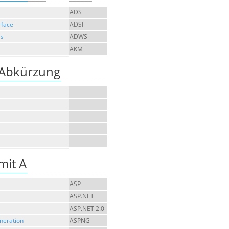
ADS
rface
ADSI
es
ADWS
AKM
 Abkürzung
mit A
ASP
ASP.NET
ASP.NET 2.0
neration
ASPNG