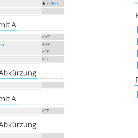
K
KÜRZEL
mit A
AWT
lism
AMP
ACE
ACL
 Abkürzung
mit A
ACE
 Abkürzung