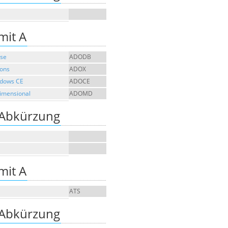
mit A
ase
ADODB
ions
ADOX
ndows CE
ADOCE
Dimensional
ADOMD
 Abkürzung
mit A
ATS
 Abkürzung