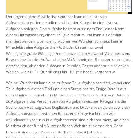
Der angemeldete MiracleList-Benutzer kann eine Liste von
Aufgabenkategorien erstellen und in jeder Kategorie eine Liste von
Aufgaben anlegen. Eine Aufgabe besteht aus einem Titel, einer Notiz,
einem Eintragsdatum, einem Fälligkeitsdatum und kann als erledigt
markiert werden. Über die Funktionen von Wunderlist hinaus kann in
MiracleList eine Aufgabe drei (A, B oder C) statt nur zwei
Wichtigkeitsgrade (Wichtig ja/nein) sowie einen Aufwand (Zahl) besitzen.
Bewusst besitzt der Aufwand keine Maßeinheit; der Benutzer kann selbst
entscheiden, ob er den Aufwand in Stunden, Tagen oder nur in relativen
Werten, wie z.B. "1" (für niedrig) bis "10" (für hoch), vergeben will.
Wie bei Wunderlist kann eine Aufgabe Teilaufgaben besitzen, wobei eine
Teilaufgabe nur einen Titel und einen Status besitzt. Einige Details aus
dem Original fehlen aber in MiracleList, z.B. das Hochladen von Dateien
zu Aufgaben, das Verschieben von Aufgaben zwischen Kategorien, die
Suche nach Hashtags, das Duplizieren und Drucken von Listen sowie der
Aufgabenaustausch zwischen Benutzern. Einige Funktionen wie
anklickbare Hyperlinks in Aufgabentexten sind nicht realisiert, um einen
Missbrauch der für alle Nutzer offenen Website zu vermeiden. Ganz
bewusst sind einige Prozesse stark vereinfacht (z.B. das