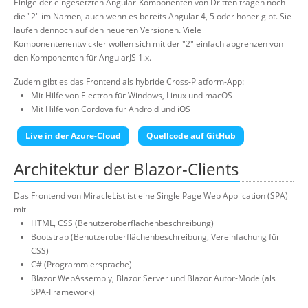
Einige der eingesetzten Angular-Komponenten von Dritten tragen noch
die "2" im Namen, auch wenn es bereits Angular 4, 5 oder höher gibt. Sie
laufen dennoch auf den neueren Versionen. Viele
Komponentenentwickler wollen sich mit der "2" einfach abgrenzen von
den Komponenten für AngularJS 1.x.
Zudem gibt es das Frontend als hybride Cross-Platform-App:
Mit Hilfe von Electron für Windows, Linux und macOS
Mit Hilfe von Cordova für Android und iOS
Live in der Azure-Cloud
Quellcode auf GitHub
Architektur der Blazor-Clients
Das Frontend von MiracleList ist eine Single Page Web Application (SPA)
mit
HTML, CSS (Benutzeroberflächenbeschreibung)
Bootstrap (Benutzeroberflächenbeschreibung, Vereinfachung für
CSS)
C# (Programmiersprache)
Blazor WebAssembly, Blazor Server und Blazor Autor-Mode (als
SPA-Framework)