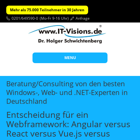
Mehr als 75.000 Teilnehmer in 30 Jahren
0201/649590-0
(Mo-Fr 9-16 Uhr)
Anfrage
MENU
Start
Beratung/Consulting von den besten
Themen
Windows-, Web- und .NET-Experten in
Deutschland
Beratung
Individuelle Schulungen
Entscheidung für ein
Webframework: Angular versus
Offene Seminare
React versus Vue.js versus
Wissen