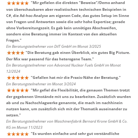
"
Mir gefielen die direkten "Beweise"/Demo anhand
von überschaubaren aber realistischen technischen Beispielen in
C#, die Ad-hoc-Analyse am eigenen Code, das gutes Setup im Sinne
von Fragen und Antworten sowie die sehr hohe Expertise; gerade
ohne Vorbereitungszeit. Es gab kein unnötiges Abschweifen,
sondern eine Beratung immer im Kontext von den aktuellen
Fragen.
"
Ein Beratungsteilnehmer von DiIT GmbH im Monat 3/2025
"
Die Beratung gab einen Überblick, ein gutes Big Picture.
Der Mix war passend für das heterogene Team.
"
Ein Beratungsteilnehmer von Advanced Nuclear Fuels GmbH im Monat
12/2024
"
Gefallen hat mir die Praxis-Nähe der Beratung.
"
Ein Beratungsteilnehmer im Monat 3/2024
"
Mir gefiel die Flexibilität, die genauen Themen trotzt
der gegebenen Umstände mit uns zu bearbeiten. Zusätzlich wurden
ab und zu Nachschlagwerke genannte, die mach im nachhinein
nutzen kann, um zusätzlich sich mit der Thematik auseinander zu
setzen.
"
Ein Beratungsteilnehmer von Maschinenfabrik Bernard Krone GmbH & Co.
KG im Monat 11/2023
"
Es wurden einfache und sehr gut verständliche