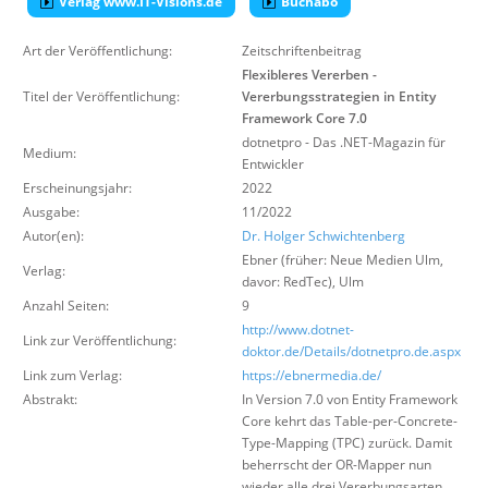
Verlag www.IT-Visions.de
Buchabo
Über uns
Art der Veröffentlichung:
Zeitschriftenbeitrag
Suche
Flexibleres Vererben -
Titel der Veröffentlichung:
Vererbungsstrategien in Entity
Framework Core 7.0
dotnetpro - Das .NET-Magazin für
Medium:
Entwickler
Erscheinungsjahr:
2022
Ausgabe:
11/2022
Autor(en):
Dr. Holger Schwichtenberg
Ebner (früher: Neue Medien Ulm,
Verlag:
davor: RedTec)
,
Ulm
Anzahl Seiten:
9
http://www.dotnet-
Link zur Veröffentlichung:
doktor.de/Details/dotnetpro.de.aspx
Link zum Verlag:
https://ebnermedia.de/
Abstrakt:
In Version 7.0 von Entity Framework
Core kehrt das Table-per-Concrete-
Type-Mapping (TPC) zurück. Damit
beherrscht der OR-Mapper nun
wieder alle drei Vererbungsarten.