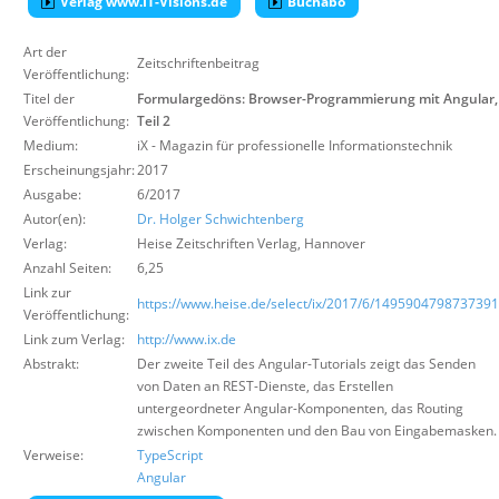
Verlag www.IT-Visions.de
Buchabo
Über uns
Art der
Suche
Zeitschriftenbeitrag
Veröffentlichung:
Titel der
Formulargedöns: Browser-Programmierung mit Angular,
Veröffentlichung:
Teil 2
Medium:
iX - Magazin für professionelle Informationstechnik
Erscheinungsjahr:
2017
Ausgabe:
6/2017
Autor(en):
Dr. Holger Schwichtenberg
Verlag:
Heise Zeitschriften Verlag
,
Hannover
Anzahl Seiten:
6,25
Link zur
https://www.heise.de/select/ix/2017/6/1495904798737391
Veröffentlichung:
Link zum Verlag:
http://www.ix.de
Abstrakt:
Der zweite Teil des Angular-Tutorials zeigt das Senden
von Daten an REST-Dienste, das Erstellen
untergeordneter Angular-Komponenten, das Routing
zwischen Komponenten und den Bau von Eingabemasken.
Verweise:
TypeScript
Angular