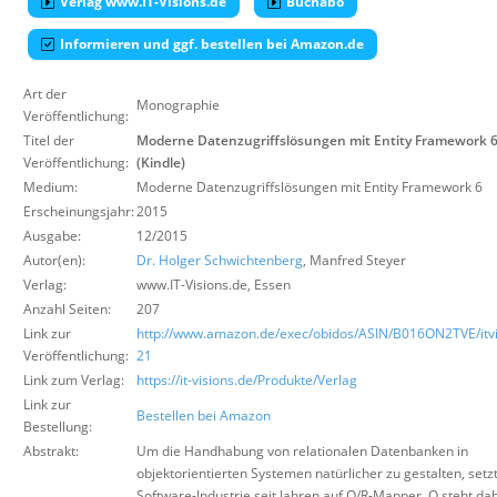
Verlag www.IT-Visions.de
Buchabo
Über uns
Informieren und ggf. bestellen bei Amazon.de
Suche
Art der
Monographie
Veröffentlichung:
Titel der
Moderne Datenzugriffslösungen mit Entity Framework 
Veröffentlichung:
(Kindle)
Medium:
Moderne Datenzugriffslösungen mit Entity Framework 6
Erscheinungsjahr:
2015
Ausgabe:
12/2015
Autor(en):
Dr. Holger Schwichtenberg
, Manfred Steyer
Verlag:
www.IT-Visions.de
,
Essen
Anzahl Seiten:
207
Link zur
http://www.amazon.de/exec/obidos/ASIN/B016ON2TVE/itvi
Veröffentlichung:
21
Link zum Verlag:
https://it-visions.de/Produkte/Verlag
Link zur
Bestellen bei Amazon
Bestellung:
Abstrakt:
Um die Handhabung von relationalen Datenbanken in
objektorientierten Systemen natürlicher zu gestalten, setzt
Software-Industrie seit Jahren auf O/R-Mapper. O steht dab