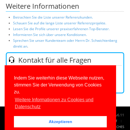
Weitere Informationen
Betrachten Sie die Liste unserer Referenzkunden.
Schauen Sie auf die lange Liste unserer Referenzprojekte.
Lesen Sie die Profile unserer praxiserfahrenen Top-Berater.
Informieren Sie sich über unsere Konditionen.
Sprechen Sie unser Kundenteam oder Herrn Dr. Schwichtenberg
direkt an
.
Kontakt für alle Fragen
Telefon:
0201/649590-0
(Mo-Fr 9-16 Uhr)
E-Mail:
Indem Sie weiterhin diese Webseite nutzen,
stimmen Sie der Verwendung von Cookies
Kontaktformular
zu.
Weitere Informationen zu Cookies und
Datenschutz
© 1996-2026
www.IT-Visions.de
-
Dr. Holger Schwichtenberg
v6.11
START
SUCHE
TAG CLOUD
SITEMAP
KONTAKT
Akzeptieren
IMPRESSUM
RECHTLICHES