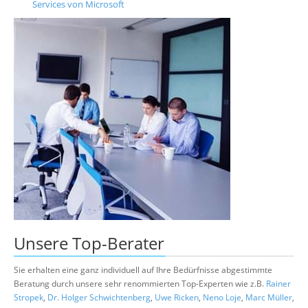
Services von Microsoft
Unsere
Top-Berater
Sie erhalten eine ganz individuell auf Ihre Bedürfnisse abgestimmte
Beratung durch unsere sehr renommierten Top-Experten wie z.B.
Rainer
Stropek
,
Dr. Holger Schwichtenberg
,
Uwe Ricken
,
Neno Loje
,
Marc Müller
,