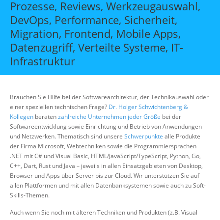
Prozesse, Reviews, Werkzeugauswahl,
Über uns
DevOps, Performance, Sicherheit,
Suche
Migration, Frontend, Mobile Apps,
Datenzugriff, Verteilte Systeme, IT-
Infrastruktur
Brauchen Sie Hilfe bei der Softwarearchitektur, der Technikauswahl oder
einer speziellen technischen Frage?
Dr. Holger Schwichtenberg &
Kollegen
beraten
zahlreiche Unternehmen jeder Größe
bei der
Softwareentwicklung sowie Einrichtung und Betrieb von Anwendungen
und Netzwerken. Thematisch sind unsere
Schwerpunkte
alle Produkte
der Firma Microsoft, Webtechniken sowie die Programmiersprachen
.NET mit C# und Visual Basic, HTML/JavaScript/TypeScript, Python, Go,
C++, Dart, Rust und Java – jeweils in allen Einsatzgebieten von Desktop,
Browser und Apps über Server bis zur Cloud. Wir unterstützen Sie auf
allen Plattformen und mit allen Datenbanksystemen sowie auch zu Soft-
Skills-Themen.
Auch wenn Sie noch mit älteren Techniken und Produkten (z.B. Visual