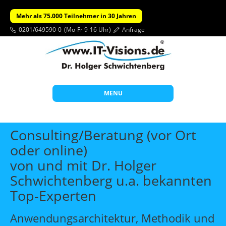
Mehr als 75.000 Teilnehmer in 30 Jahren
0201/649590-0
(Mo-Fr 9-16 Uhr)
Anfrage
MENU
Start
Consulting/Beratung (vor Ort
Themen
oder online)
von und mit Dr. Holger
Beratung
Schwichtenberg u.a. bekannten
Individuelle Schulungen
Top-Experten
Offene Seminare
Anwendungsarchitektur, Methodik und
Wissen