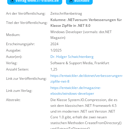
Verlag www.IT-Visions.de
Buchabo
Über uns
Art der Veröffentlichung:
Zeitschriftenbeitrag
Suche
Kolumne: .NETversum: Verbesserungen für
Titel der Veröffentlichung:
Klasse ZipFile in .NET 8.0
Windows Developer (vormals: dot.NET
Medium:
Magazin)
Erscheinungsjahr:
2024
Ausgabe:
1/2025
Autor(en):
Dr. Holger Schwichtenberg
Verlag:
Software & Support Media
,
Frankfurt
Anzahl Seiten:
1,25
https://entwickler.de/dotnet/verbesserungen-
Link zur Veröffentlichung:
zipfile-net-8
https://entwickler.de/magazine-
Link zum Verlag:
ebooks/windows-developer
Abstrakt:
Die Klasse System.IO.Compression, die es
seit dem klassischen .NET Framework 4.5
und im modernen .NET seit Version .NET
Core 1.0 gibt, erhält die zwei neuen
statischen Methoden CreateFromDirectory()
und ExtractToDirectory().