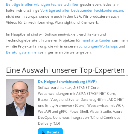
Über uns
Beiträge in allen wichtigen Fachzeitschriften
geschrieben. Jedes Jahr
halten wir unzählige
Vorträge auf allen bedeutenden Fachkonferenzen
,
Suche
nicht nur in Europa, sondern auch in den USA. Wir produzieren auch
Videos für LinkedIn Learning, Pluralsight und Rheinwerk.
Im Hauptberuf sind wir Softwareentwickler, -architekten und
Technologieberater. In unseren Projekten für
namhafte Kunden
sammeln
wir die Projekterfahrung, die wir in unseren
Schulungen/Workshops
und
Beratungsterminen
sehr gerne an Sie weitergeben.
Eine Auswahl unserer Top-Experten
Dr. Holger Schwichtenberg (MVP)
Softwarearchitektur, .NET/.NET Core,
Webanwendungen mit ASP.NET/ASP.NET Core,
Blazor, Vue.js und Svelte, Datenzugriff mit ADO.NET
und Entity Framework (Core), Webservices mit WCF,
WebAPI und gRPC, PowerShell, Visual Studio, Azure
DevOps, Continous Integration (CI) und Continous
Delivery (CD)
Details