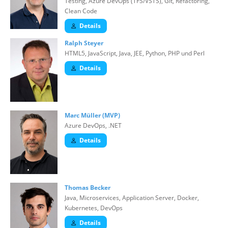
Testing, Azure DevOps (TFS/VSTS), Git, Refactoring,
Clean Code
Details
Ralph Steyer
HTML5, JavaScript, Java, JEE, Python, PHP und Perl
Details
Marc Müller (MVP)
Azure DevOps, .NET
Details
Thomas Becker
Java, Microservices, Application Server, Docker,
Kubernetes, DevOps
Details