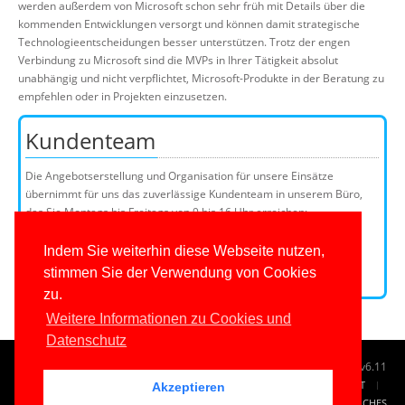
werden außerdem von Microsoft schon sehr früh mit Details über die
kommenden Entwicklungen versorgt und können damit strategische
Technologieentscheidungen besser unterstützen. Trotz der engen
Verbindung zu Microsoft sind die MVPs in Ihrer Tätigkeit absolut
unabhängig und nicht verpflichtet, Microsoft-Produkte in der Beratung zu
empfehlen oder in Projekten einzusetzen.
Kundenteam
Die Angebotserstellung und Organisation für unsere Einsätze
übernimmt für uns das zuverlässige Kundenteam in unserem Büro,
das Sie Montags bis Freitags von 9 bis 16 Uhr erreichen:
Telefon: 0201/649590-0
E-Mail:
Indem Sie weiterhin diese Webseite nutzen,
stimmen Sie der Verwendung von Cookies
Kundenteammitglieder
zu.
Weitere Informationen zu Cookies und
Datenschutz
© 1996-2026
www.IT-Visions.de
-
Dr. Holger Schwichtenberg
v6.11
START
SUCHE
TAG CLOUD
SITEMAP
KONTAKT
Akzeptieren
IMPRESSUM
RECHTLICHES