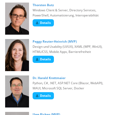
Thorsten Butz
Windows Client & Server, Directory Services,
PowerShell, Automatisierung, Interoperabilität
Details
Peggy Reuter-Heinrich (MVP)
Design und Usability (UI/UX), XAML (WPF, WinUI),
HTML/CSS, Mobile Apps, Barrierefreiheit
Details
Dr. Harald Krottmaier
Python, C#, .NET, ASP.NET Core (Blazor, WebAPI),
MAUI, Microsoft SQL Server, Docker
Details
Uwe Ricken (MVP)