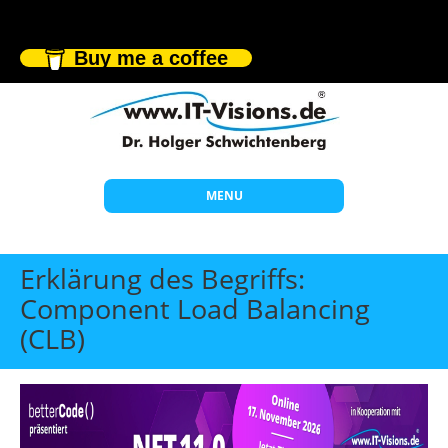
Buy me a coffee
MENU
Start
Erklärung des Begriffs:
Themen
Component Load Balancing
(CLB)
Beratung
Individuelle Schulungen
Offene Seminare
Wissen