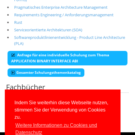
Pragmatisches Enterprise Architecture Management
Requirements Engineering / Anforderungsmanagement
Rust
Serviceorientierte Architekturen (SOA)
Softwareproduktlinienentwicklung - Product Line Architecture
(PLA)
Anfrage für eine individuelle Schulung zum Thema
APPLICATION BINARY INTERFACE ABI
Gesamter Schulungsthemenkatalog
Fachbücher
Alle unsere aktuellen Fachbücher
Indem Sie weiterhin diese Webseite nutzen,
stimmen Sie der Verwendung von Cookies
E-Book-Abo für ab 99 Euro im Jahr
zu.
Weitere Informationen zu Cookies und
Datenschutz