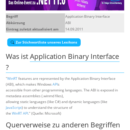
Über uns
Begriff
Application Binary Interface
Suche
Abkürzung
ABI
Eintrag zuletzt aktualisiert am
14.09.2011
Zur Stichwortliste unseres Lexikons
Was ist
Application Binary Interface
?
"
WinRT
features are represented by the Application Binary Interface
(ABI), which makes Windows
API
s
accessible from other programming languages. The ABI is exposed in
metadata assemblies (.winmd files),
allowing static languages (like C#) and dynamic languages (like
JavaScript
) to understand the structure of
the
WinRT
API
." (Quelle: Microsoft)
Querverweise zu anderen Begriffen