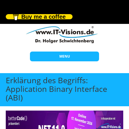
Buy me a coffee
MENU
Start
Erklärung des Begriffs:
Themen
Application Binary Interface
(ABI)
Beratung
Individuelle Schulungen
Offene Seminare
Wissen