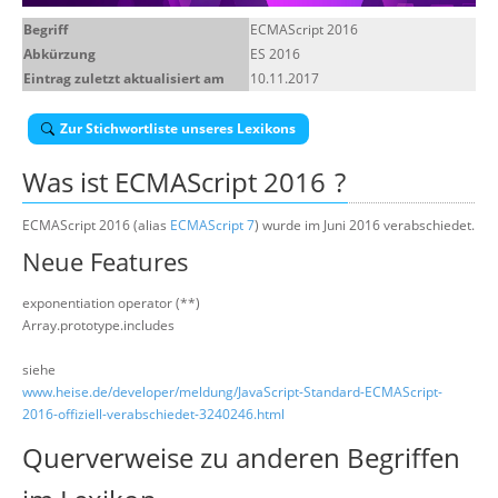
Über uns
Begriff
ECMAScript 2016
Abkürzung
ES 2016
Suche
Eintrag zuletzt aktualisiert am
10.11.2017
Zur Stichwortliste unseres Lexikons
Was ist
ECMAScript 2016
?
ECMAScript 2016 (alias
ECMAScript 7
) wurde im Juni 2016 verabschiedet.
Neue Features
exponentiation operator (**)
Array.prototype.includes
siehe
www.heise.de/developer/meldung/JavaScript-Standard-ECMAScript-
2016-offiziell-verabschiedet-3240246.html
Querverweise zu anderen Begriffen