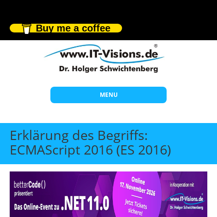
Buy me a coffee
MENU
Start
Erklärung des Begriffs:
Themen
ECMAScript 2016 (ES 2016)
Beratung
Individuelle Schulungen
Offene Seminare
Wissen