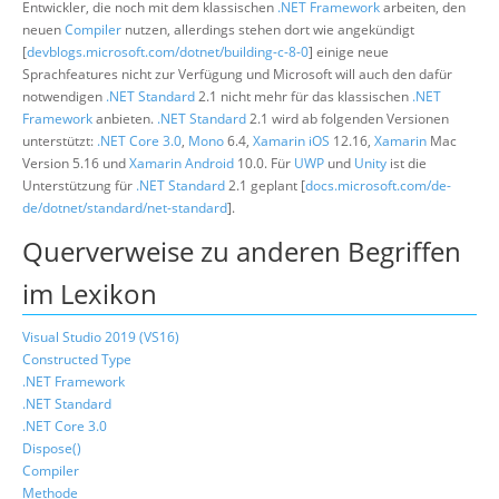
Entwickler, die noch mit dem klassischen
.NET Framework
arbeiten, den
neuen
Compiler
nutzen, allerdings stehen dort wie angekündigt
[
devblogs.microsoft.com/dotnet/building-c-8-0
] einige neue
Sprachfeatures nicht zur Verfügung und Microsoft will auch den dafür
notwendigen
.NET Standard
2.1 nicht mehr für das klassischen
.NET
Framework
anbieten.
.NET Standard
2.1 wird ab folgenden Versionen
unterstützt:
.NET Core 3.0
,
Mono
6.4,
Xamarin
iOS
12.16,
Xamarin
Mac
Version 5.16 und
Xamarin
Android
10.0. Für
UWP
und
Unity
ist die
Unterstützung für
.NET Standard
2.1 geplant [
docs.microsoft.com/de-
de/dotnet/standard/net-standard
].
Querverweise zu anderen Begriffen
im Lexikon
Visual Studio 2019 (VS16)
Constructed Type
.NET Framework
.NET Standard
.NET Core 3.0
Dispose()
Compiler
Methode