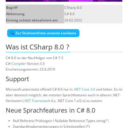
Über uns
Begriff
CSharp 8.0
Abkürzung
C# 8.0
Suche
Eintrag zuletzt aktualisiert am
24.02.2022
Zur Stichwortliste unseres Lexikons
Was ist
CSharp 8.0
?
C# 8.0 ist der Nachfolger von C# 7.3
C#-
Compiler
Version 3.3
Erscheinungstermin: 23.9.2019
Support
Microsoft unterstützt offiziell C# 8.0 nur in
.NET Core 3.0
und höher. Es ist
aber dennoch möglich, die meisten Sprachfeatures auch in älteren .NET-
Versionen (
.NET Framework
4.x, .NET Core 1.x/2.x) zu nutzen.
Neue Sprachfeatures in C# 8.0
Null Referenz-Prüfungen / Nullable Reference Types string? !.
Standardimplementierungen in Schnittstellen (*)