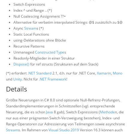
Switch Expressions
Index ^ und Range .. (*)
Null Coalescing Assignment ??=
Alternative für verbatim interpolated Strings: @$ zusätzlich zu $@
Async
Stream
s (*)
Static Local Functions
using-Deklarations ohne Blöcke
Recursive Patterns
Unmanaged
Constructed Type
s
Readonly-Mitglieder in einer Struktur
Dispose()
für ref structs (Strukturen auf dem Stack)
(*) erfordert
.NET Standard
2.1, d.h. nur für .NET Core,
Xamarin
,
Mono
und
Unity
. Nicht für
.NET Framework
!
Details
Größte Neuerungen in C# 8.0 sind optionale Null-Refrenz-Prüfungen,
Standardimplementierungen in Schnittstellen (vgl. entsprechende
Neuerung, die es schon
Java
8 gab), Switch Expressions (
Methode
n, die
nur aus einer prägnanten Switch-Verzweigung bestehen), Index- und
Range-Operatoren zur Adressierung von Teilmengen sowie asynchrone
Stream
s. Im Rahmen von
Visual Studio 2019
Version 16.3 können auch