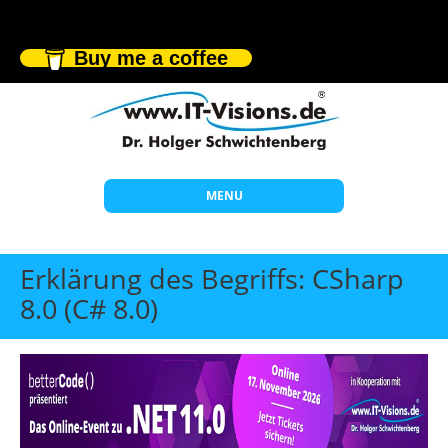
Buy me a coffee
MENU
Start
Erklärung des Begriffs: CSharp
Themen
8.0 (C# 8.0)
Beratung
Individuelle Schulungen
Offene Seminare
Wissen